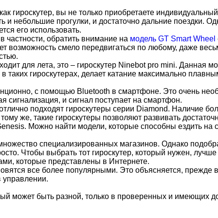
ак гироскутер, вы не только приобретаете индивидуальный 
 и небольшие прогулки, и достаточно дальние поездки. Од
ется его использовать.
 в частности, обратить внимание на
модель GT Smart Wheel
ает возможность смело передвигаться по любому, даже вес
стью.
дит для лета, это – гироскутер Ninebot pro mini. Данная м
 в таких гироскутерах, делает катание максимально плавн
нционно, с помощью Bluetooth в смартфоне. Это очень необ
ая сигнализация, и сигнал поступает на смартфон.
отлично подходят гироскутеры серии Diamond. Наличие бол
тому же, такие гироскутеры позволяют развивать достаточ
Genesis. Можно найти модели, которые способны ездить на с
ет множество специализированных магазинов. Однако подоб
сто. Чтобы выбрать тот гироскутер, который нужен, лучше 
ами, которые представлены в Интернете.
овятся все более популярными. Это объясняется, прежде 
в управлении.
орый может быть разной, только в проверенных и имеющих 