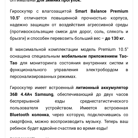
оптимальны
для зимних прогулок.
Гироскутер с влагозащитой
Smart Balance Premium
10.5"
отличается повышенной прочностью корпуса,
надежно защищен от воздействия агрессивной среды
(противоскользящие смеси для дорог, соль, слякоть и
брызги) и способен перевозить больший вес –
до 130 кг.
В максимальной комплектации модель Premium 10.5"
оснащена специальным
мобильным приложением Tao-
Tao
для мониторинга состояния внутренних систем и
функционального управления электробордом в
персонализированных режимах.
Гироскутер имеет встроенный
литионный аккумулятор
36В 4.4Ач Samsung
, обеспечивающий до двух часов
беспрерывной езды среднестатистического
пользователя устройством. Имеется встроенная
Bluetooth колонка
, через которую, подключившись со
смартфона, можно воспроизводить музыку. Теперь ваш
ребенок будет вдвойне счастлив во время езды!