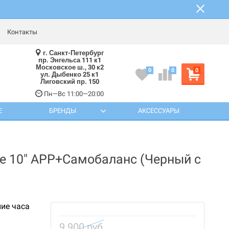
Контакты
г. Санкт-Петербург
пр. Энгельса 111 к1
Московское ш., 30 к2
0
0
0
ул. Дыбенко 25 к1
Лиговский пр. 150
Пн—Вс 11:00—20:00
Е
БРЕНДЫ
АКСЕССУАРЫ
ce 10" APP+Самобаланс (Черный с
ние часа
9 900 руб.