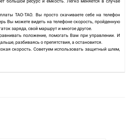
ет большой ресурс и емкость. Легко меняется в случае
аты TAO-TAO. Вы просто скачиваете себе на телефон
ерь Вы можете видеть на телефоне скорость, пройденную
таток заряда, свой маршрут и многое другое.
равнивать положение, помогать Вам при управлении. И
 дальше, разбиваясь о препятствия, а остановится.
сокая скорость. Советуем использовать защитный шлем,