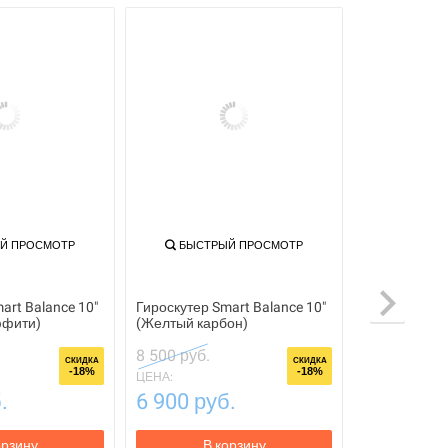
Й ПРОСМОТР
БЫСТРЫЙ ПРОСМОТР
art Balance 10"
Гироскутер Smart Balance 10"
ффити)
(Желтый карбон)
8 500 руб.
СКИДКА
СКИДКА
-18%
-18%
ЦЕНА:
.
6 900 руб.
орзину
В корзину