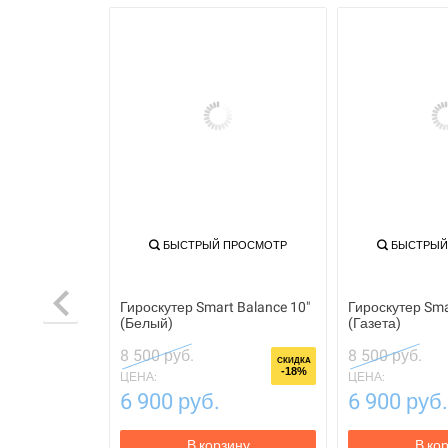
ПРОСМОТР
БЫСТРЫЙ ПРОСМОТР
БЫСТРЫЙ
t Balance 10"
Гироскутер Smart Balance 10"
Гироскутер Sma
и)
(Белый)
(Газета)
8 500 руб.
8 500 руб.
СКИДКА
СКИДКА
-18%
-18%
ЦЕНА:
ЦЕНА:
6 900 руб.
6 900 руб.
зину
В корзину
В ко