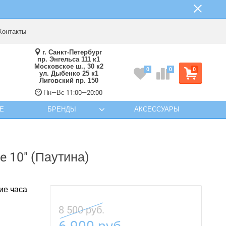
Контакты
г. Санкт-Петербург
пр. Энгельса 111 к1
Московское ш., 30 к2
0
0
0
ул. Дыбенко 25 к1
Лиговский пр. 150
Пн—Вс 11:00—20:00
Е
БРЕНДЫ
АКСЕССУАРЫ
e 10" (Паутина)
ие часа
8 500 руб.