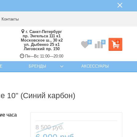
Контакты
г. Санкт-Петербург
пр. Энгельса 111 к1
Московское ш., 30 к2
0
0
0
ул. Дыбенко 25 к1
Лиговский пр. 150
Пн—Вс 11:00—20:00
Е
БРЕНДЫ
АКСЕССУАРЫ
e 10" (Синий карбон)
ие часа
8 500 руб.