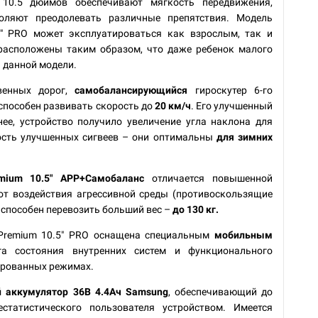
10.5 дюймов обеспечивают мягкость передвижения,
оляют преодолевать различные препятствия. Модель
.5" PRO может эксплуатироваться как взрослым, так и
 расположены таким образом, что даже ребенок малого
а данной модели.
венных дорог,
самобалансирующийся
гироскутер 6-го
способен развивать скорость до
20 км/ч
. Его улучшенный
нее, устройство получило увеличение угла наклона для
ость улучшенных сигвеев – они оптимальны
для зимних
mium 10.5" APP+Самобаланс
отличается повышенной
от воздействия агрессивной среды (противоскользящие
 и способен перевозить больший вес –
до 130 кг.
Premium 10.5" PRO оснащена специальным
мобильным
а состояния внутренних систем и функционального
ированных режимах.
 аккумулятор 36В 4.4Ач Samsung
, обеспечивающий до
статистического пользователя устройством. Имеется