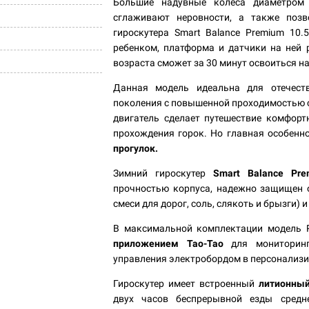
Большие надувные колеса диаметром 
сглаживают неровности, а также позв
гироскутера Smart Balance Premium 10
ребенком, платформа и датчики на ней
возраста сможет за 30 минут освоиться н
Данная модель идеальна для отечест
поколения с повышенной проходимостью 
двигатель сделает путешествие комфорт
прохождения горок. Но главная особенн
прогулок.
Зимний гироскутер
Smart Balance Pre
прочностью корпуса, надежно защищен 
смеси для дорог, соль, слякоть и брызги)
В максимальной комплектации модель 
приложением Tao-Tao
для мониторинг
управления электробордом в персонализ
Гироскутер имеет встроенный
литионный
двух часов беспрерывной езды средне