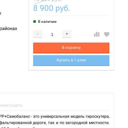
8 900 руб.
ы
В наличии
 районах
-
+
Добавляется...
Добавлен
В корзину
Купить в 1 клик
АЛАНС (ГАЗЕТА)
APP+Самобаланс - это универсальная модель гироскутера,
альтированной дороге, так и по загородной местности.