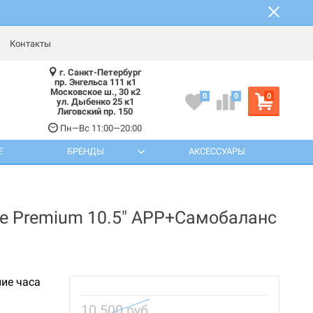
Контакты
г. Санкт-Петербург
пр. Энгельса 111 к1
Московское ш., 30 к2
0
0
0
ул. Дыбенко 25 к1
Лиговский пр. 150
Пн—Вс 11:00—20:00
Е
БРЕНДЫ
АКСЕССУАРЫ
ce Premium 10.5" APP+Самобаланс
ние часа
10 500 руб.