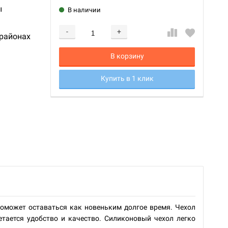
ы
В наличии
-
+
 районах
Добавляется...
Добавлен
В корзину
Купить в 1 клик
поможет оставаться как новеньким долгое время. Чехол
етается удобство и качество. Силиконовый чехол легко