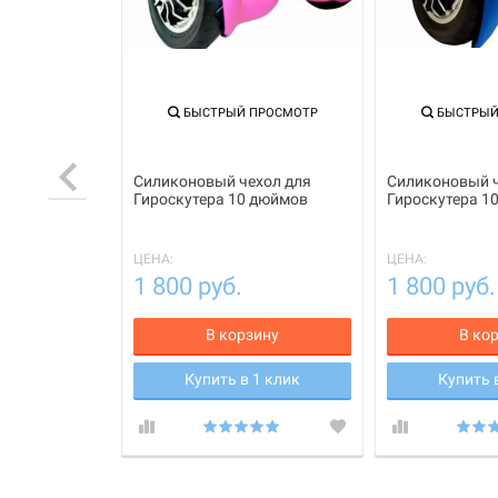
ПРОСМОТР
БЫСТРЫЙ ПРОСМОТР
БЫСТРЫЙ
хол для
Силиконовый чехол для
Силиконовый ч
 дюймов
Гироскутера 10 дюймов
Гироскутера 1
(розовый)
(синий)
ЦЕНА:
ЦЕНА:
1 800 руб.
1 800 руб.
зину
В корзину
В ко
 1 клик
Купить в 1 клик
Купить 