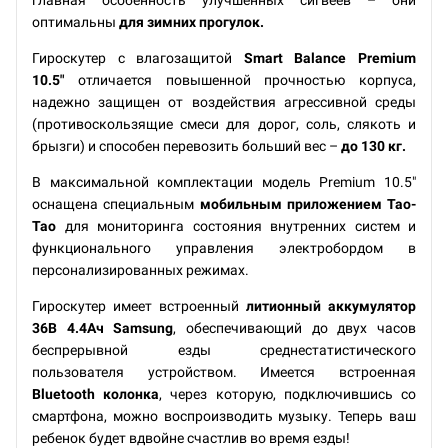
главная особенность улучшенных сигвеев – они
оптимальны
для зимних прогулок.
Гироскутер с влагозащитой
Smart Balance Premium
10.5"
отличается повышенной прочностью корпуса,
надежно защищен от воздействия агрессивной среды
(противоскользящие смеси для дорог, соль, слякоть и
брызги) и способен перевозить больший вес –
до 130 кг.
В максимальной комплектации модель Premium 10.5"
оснащена специальным
мобильным приложением Tao-
Tao
для мониторинга состояния внутренних систем и
функционального управления электробордом в
персонализированных режимах.
Гироскутер имеет встроенный
литионный аккумулятор
36В 4.4Ач Samsung
, обеспечивающий до двух часов
беспрерывной езды среднестатистического
пользователя устройством. Имеется встроенная
Bluetooth колонка
, через которую, подключившись со
смартфона, можно воспроизводить музыку. Теперь ваш
ребенок будет вдвойне счастлив во время езды!